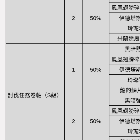
鳳凰翅膀碎
2
50%
伊德塔
玲瓏
米蘭達魔
黑暗
鳳凰翅膀碎
1
50%
伊德塔
玲瓏
龍的鱗片
討伐任務卷軸（S級）
黑暗
鳳凰翅膀碎
2
50%
伊德塔
玲瓏