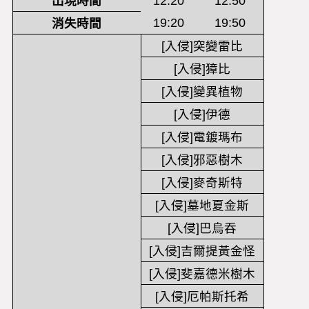
出現時間
12:20
12:50
19:20
19:50
消失時間
[入侵]突變雷比
[入侵]獐比
[入侵]變異植物
[入侵]伊德
[入侵]電鍍瑪布
[入侵]邪惡樹木
[入侵]麥奇斯特
[入侵]墓地夏金斯
[入侵]巴烏吞
[入侵]吉爾提黃金怪
[入侵]斐嘉德米樹木
[入侵]厄帕斯托希