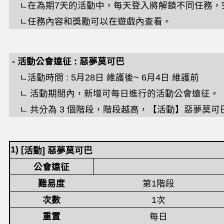
ㄴ在為期7天的活動中，每天登入將解鎖不同任務，
ㄴ任務內容和獎勵可以在遊戲內查看。
-
活動公會遠征
:
惡夢莫可巴
ㄴ
活動時間
: 5
月
28
日
維
護後
~ 6
月
4
日
維護前
ㄴ 活動期間內，新增可每日進行的活動公會遠征。
ㄴ 共分為 3 個階段，階段越高，【活動】惡夢莫
1) [
活動
]
惡夢莫可巴
公會遠征
難易度
第1階段
次數
1次
重置
每日