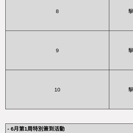
8
擊
9
擊
10
擊
- 6
月第
1
周
特別簽到活動