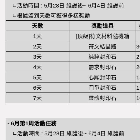
ㄴ
活動時間
: 5
月
28
日
維
護後
~ 6
月
4
日
維護前
ㄴ根據簽到天數可獲得多樣獎勵
天數
獎勵道具
1天
[頂級]符文材料隨機箱
2天
符文結晶體
3
3天
純粹封印石
2
4天
需求封印石
2
5天
心願封印石
1
6天
鬥爭封印石
1
7天
靈魂封印石
1
- 6
月第
1
周
活動任務
ㄴ
活動時間
: 5
月
28
日
維
護後
~ 6
月
4
日
維護前