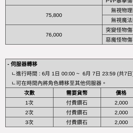
PVP暴擊
無視物理
75,800
無視魔法
突變怪物傷
76,000
惡魔怪物傷
-
伺服器轉移
ㄴ
進行時間
: 6
月
1
日
00:00 ~ 6
月
7
日
23:59 (
共
7
日
ㄴ
可在時間內將角色轉移至其他伺服器。
次數
需要貨幣
價格
1次
付費鑽石
2,000
2次
付費鑽石
2,000
3次
付費鑽石
2,000