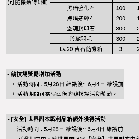
(
可隨機獲得
1
種
)
黑暗強化石
100
黑暗熟練石
200
靈魂封印石
300
玲瓏羽毛
300
Lv.20 寶石隨機箱
3
-
競技場獎勵增加活動
ㄴ
活動時間
: 5
月
28
日
維
護後
~ 6
月
4
日
維護前
ㄴ活動期間可獲得兩倍的競技場活動獎勵。
- [
安全
]
世界副本戰利品箱額外獲得活動
ㄴ
活動時間
: 5
月
28
日
維
護後
~ 6
月
4
日
維護前