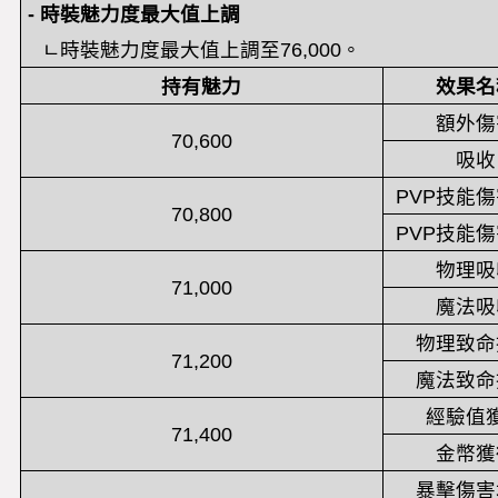
-
時裝魅力度最大值上調
ㄴ
時裝魅力度最大值上調至
76,000
。
持有魅力
效果名
額外傷
70,600
吸收
PVP技能
70,800
PVP技能
物理吸
71,000
魔法吸
物理致命
71,200
魔法致命
經驗值
71,400
金幣獲
暴擊傷害