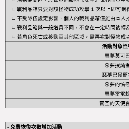
ㄴ 活動期間內，於世界伺服器【安全】世界副本中參
ㄴ 戰利品箱只要對該怪物成功攻擊 1 次以上即可獲
ㄴ 不受隊伍設定影響，個人的戰利品箱僅能由本人
ㄴ 戰利品箱與一般道具不同，不會在一定時間後轉
ㄴ 若角色死亡或移動至其他區域，需再次對怪物成功
活動對象怪
惡夢莫可
惡夢授諭
惡夢巴爾蘭
惡夢的憤
惡夢雷電
蒼空的天使
-
免費恢復次數增加活動