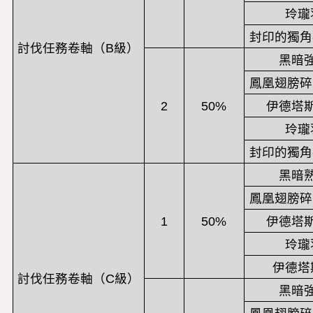
玲瓏
封印的獨角
討伐任務卷軸（B級）
黑暗
鳳凰翅膀碎
2
50%
伊德塔
玲瓏
封印的獨角
黑暗
鳳凰翅膀碎
1
50%
伊德塔
玲瓏
伊德塔
討伐任務卷軸（C級）
黑暗