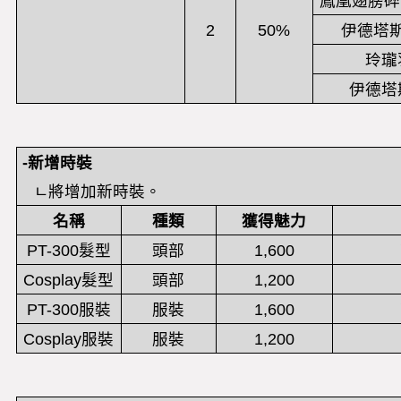
鳳凰翅膀碎
2
50%
伊德塔
玲瓏
伊德塔
-
新增時裝
ㄴ
將增加新時裝。
名稱
種類
獲得魅力
PT-300髮型
頭部
1,600
Cosplay髮型
頭部
1,200
PT-300服裝
服裝
1,600
Cosplay服裝
服裝
1,200