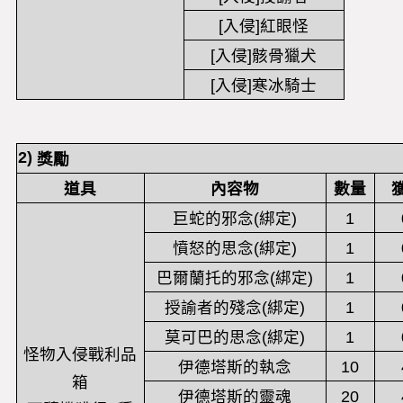
[入侵]紅眼怪
[入侵]骸骨獵犬
[入侵]寒冰騎士
2)
獎勵
道具
內容物
數量
巨蛇的邪念(綁定)
1
憤怒的思念(綁定)
1
巴爾蘭托的邪念(綁定)
1
授諭者的殘念(綁定)
1
莫可巴的思念(綁定)
1
怪物入侵戰利品
伊德塔斯的執念
10
箱
伊德塔斯的靈魂
20