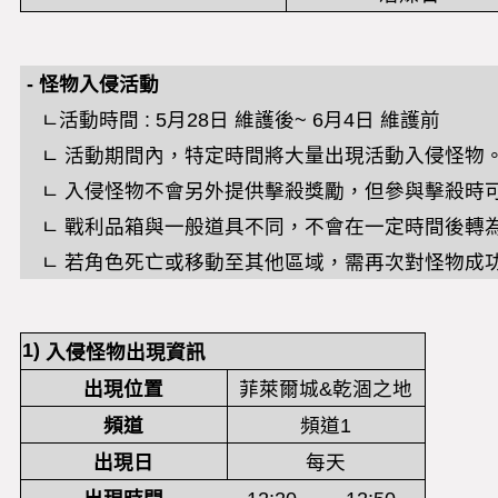
-
怪物入侵活動
ㄴ
活動時間
: 5
月
28
日
維
護後
~ 6
月
4
日
維護前
ㄴ 活動期間內，特定時間將大量出現活動入侵怪物
ㄴ 入侵怪物不會另外提供擊殺獎勵，但參與擊殺時
ㄴ 戰利品箱與一般道具不同，不會在一定時間後轉
ㄴ 若角色死亡或移動至其他區域，需再次對怪物成功
1)
入侵怪物出現資訊
出現位置
菲萊爾城&乾涸之地
頻道
頻道1
出現日
每天