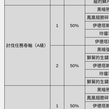
龍的鱗片
黑暗
鳳凰翅膀碎
1
50%
伊德塔
玲瓏
伊德塔
討伐任務卷軸（A級）
黑暗
獅鷲的生鏽
2
50%
伊德塔
玲瓏
獅鷲的生鏽
黑暗
鳳凰翅膀碎
1
50%
伊德塔