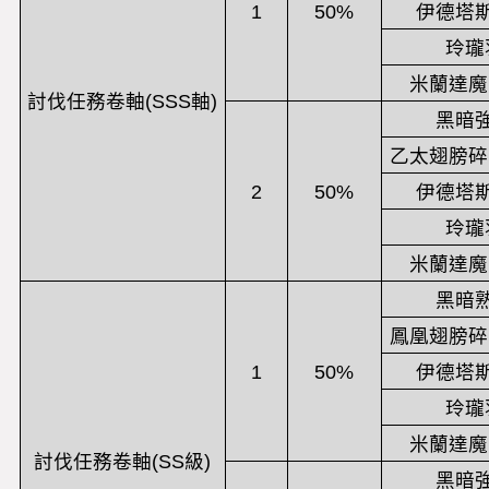
1
50%
伊德塔
玲瓏
米蘭達魔
討伐任務卷軸(SSS軸)
黑暗
乙太翅膀碎
2
50%
伊德塔
玲瓏
米蘭達魔
黑暗
鳳凰翅膀碎
1
50%
伊德塔
玲瓏
米蘭達魔
討伐任務卷軸(SS級)
黑暗