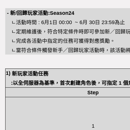
-
新
/
回歸玩家活動
:Season24
ㄴ
活動時間
: 6
月
1
日
00:00 ~ 6
月
30
日
23:59
為止
ㄴ定期維護後，符合特定條件時即可參加新／回歸
ㄴ完成各活動中指定的任務可獲得對應獎勵。
ㄴ當符合條件觸發新手／回歸玩家活動時，該活動將
1)
新玩家活動任務
:以全伺服器為基準，首次創建角色後，可指定 1 
Step
1