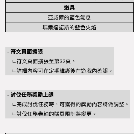
道具
亞威爾的藍色氣息
瑪爾達諾斯的藍色火焰
-
符文頁面擴張
ㄴ
符文頁面擴張至第
32
頁。
ㄴ詳細內容可在定期維護後在遊戲內確認。
-
討伐任務獎勵上調
ㄴ
完成討伐任務時，可獲得的獎勵內容將做調整。
ㄴ
討伐任務卷軸的購買限制將變更。