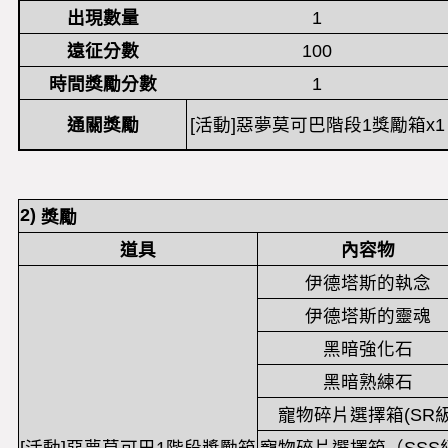
出現數量
1
遠征分數
100
時間獎勵分數
1
通關獎勵
[活動]惡夢莫可巴階段1獎勵箱x1
2)
獎勵
道具
內容物
伊德塔斯的執念
伊德塔斯的靈魂
黑暗強化石
黑暗熟練石
寵物碎片選擇箱(SR級