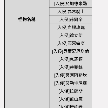
[入侵]斐加德米勒
[入侵]罪惡騎士
怪物名稱
[入侵]赫爾辛
[入侵]血腥玫瑰
[入侵]德立伊
[入侵]邪惡蜂魔
[入侵]貝爾蒙厄塔倫
[入侵]克羅頓
[入侵]赫菲絲
[入侵]冥河阿勒坎
[入侵]莫勒坤尼亞
[入侵]拉薩斯
[入侵]藍山魔
[入侵]授諭者