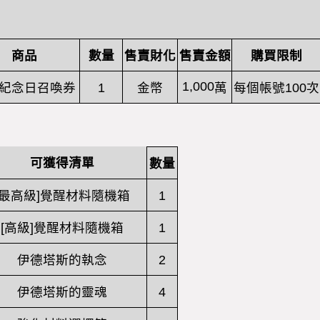
商品
數量
售賣財化
售賣金額
購買限制
1,000
紀念日召喚券
1
金幣
萬
每個帳號
100
次
可獲得清單
數量
[最高級]覺醒材料隨機箱
1
[高級]覺醒材料隨機箱
1
伊德塔斯的執念
2
伊德塔斯的靈魂
4