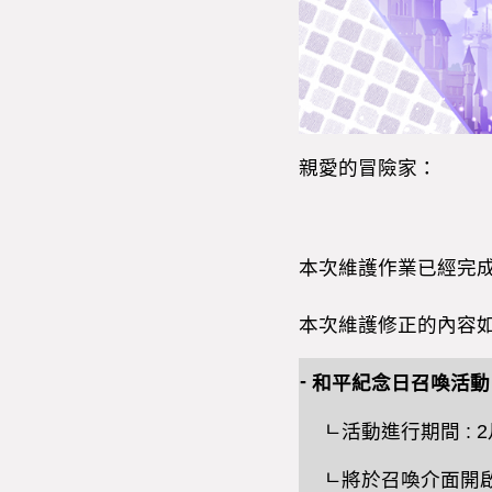
親愛的冒險家：
本次維護作業已經完
本次維護修正的內容
-
和平
紀念日
召喚活動
ㄴ
活動進行期間
: 2
ㄴ
將於召喚介面開