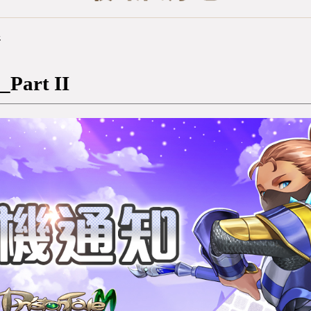
新
Part II