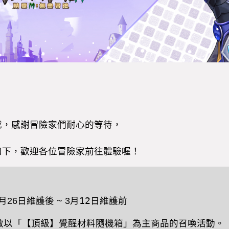
成，感謝冒險家們耐心的等待，
如下，歡迎各位冒險家前往體驗喔！
月
26
日維護後
~ 3
月12日維護前
啟以「【頂級】覺醒材料隨機箱」為主商品的召喚活動。