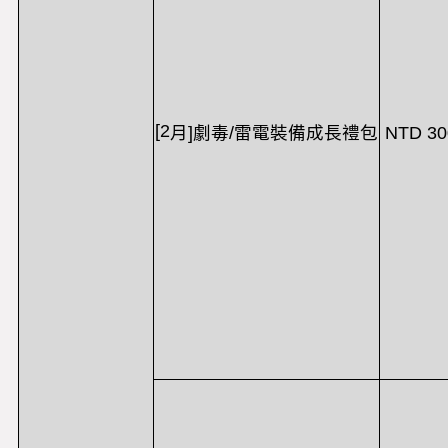
[2
NTD 30
月
]
劇毒
/
雷電裝備成長禮包