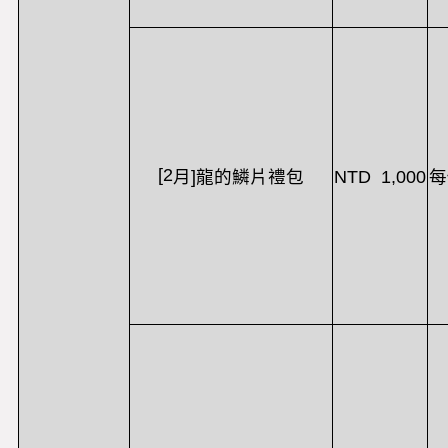
[2
NTD 1,000
月
]
龍的鱗片禮包
每