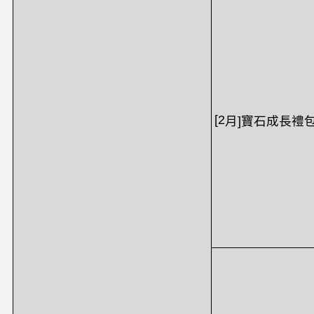
[2
月
]
寶石成長禮