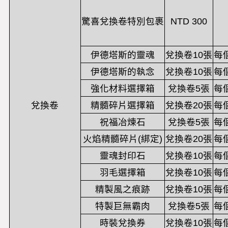
驚喜兌換卷特別包裹
NTD 300
伊德塔斯的靈魂
兌換卷10張
每
伊德塔斯的執念
兌換卷10張
每
強化材料選擇箱
兌換卷5張
每
兌換卷
精髓碎片選擇箱
兌換卷20張
每
祝福冶煉石
兌換卷5張
每
火焰精髓碎片(綁定)
兌換卷20張
每
靈魂封印石
兌換卷10張
每
羽毛選擇箱
兌換卷10張
每
精製風之痕跡
兌換卷10張
每
特製巨無霸肉
兌換卷5張
每
時裝兌換券
兌換卷10張
每