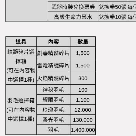
武器時裝兌換票券
兌換卷50張
每
高級生命力藥水
兌換卷10張
每
道具
內容
數量
精髓碎片選
劇毒精髓碎片
1,500
擇箱
雷電精髓碎片
1,500
(
可在內容物
火焰精髓碎片
300
中選擇
1
種
)
神秘羽毛
100
耀眼羽毛
1,100
羽毛選擇箱
(
可在內容物
玲瓏羽毛
12,000
中選擇
1
種
)
柔光羽毛
130,000
羽毛
1,400,000