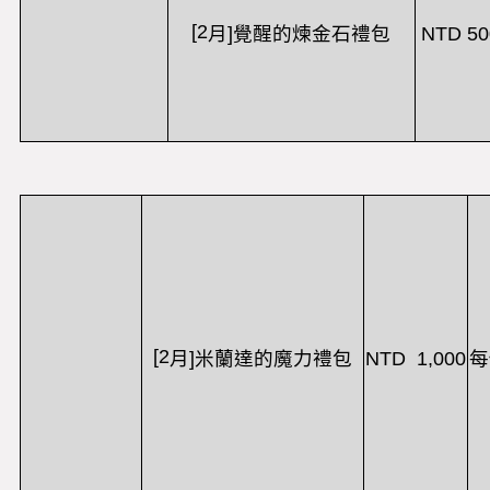
[2
NTD 50
月
]
覺醒的煉金石禮包
[2
NTD 1,000
月
]
米蘭達的魔力禮包
每