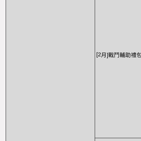
[2
月
]
戰鬥輔助禮