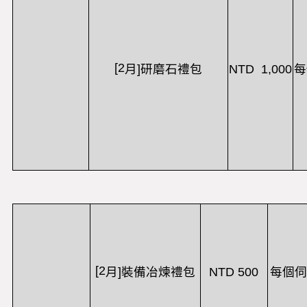
[2
NTD 1,000
月
]
研磨石禮包
每
[2
NTD 500
每個伺
月
]
裝備冶煉禮包