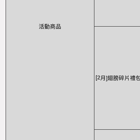
活動商品
[2
月
]
翅膀碎片禮