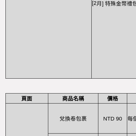
[2
月
]
特殊金幣禮
頁面
商品名稱
價格
兌換卷包裹
NTD 90
每