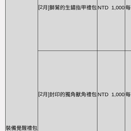
[2
NTD 1,000
月
]
獅鷲的生鏽指甲禮包
每
[2
NTD 1,000
月
]
封印的獨角獸角禮包
每
裝備覺醒禮包