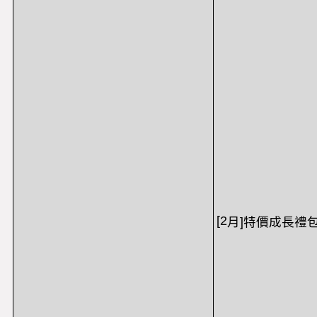
[2
月
]
特價成長禮